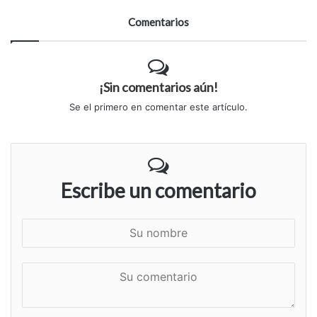
Comentarios
¡Sin comentarios aún!
Se el primero en comentar este artículo.
Escribe un comentario
S
u
n
S
o
u
m
c
b
o
r