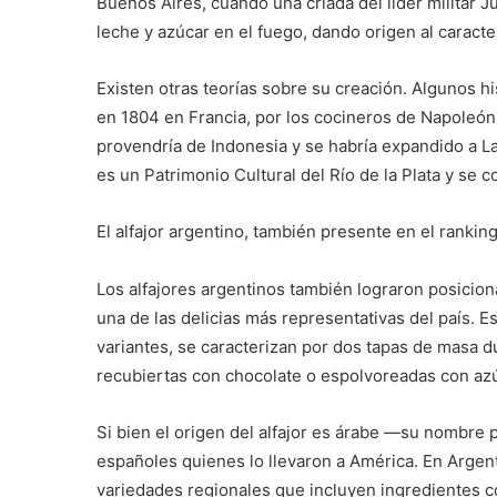
Buenos Aires, cuando una criada del líder militar
leche y azúcar en el fuego, dando origen al caracte
Existen otras teorías sobre su creación. Algunos h
en 1804 en Francia, por los cocineros de Napoleón
provendría de Indonesia y se habría expandido a La
es un Patrimonio Cultural del Río de la Plata y se 
El alfajor argentino, también presente en el ranking
Los alfajores argentinos también lograron posicio
una de las delicias más representativas del país. 
variantes, se caracterizan por dos tapas de masa d
recubiertas con chocolate o espolvoreadas con azú
Si bien el origen del alfajor es árabe —su nombre p
españoles quienes lo llevaron a América. En Argenti
variedades regionales que incluyen ingredientes c