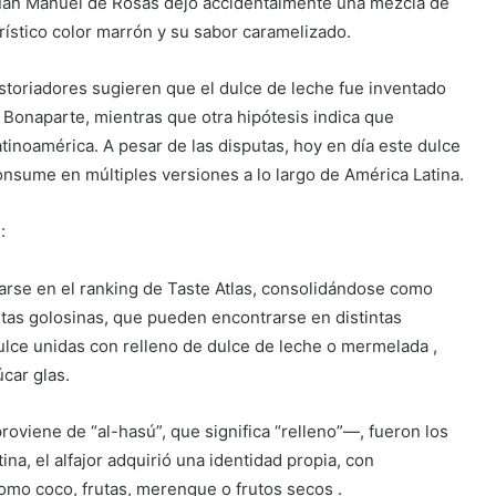
 Juan Manuel de Rosas dejó accidentalmente una mezcla de
rístico color marrón y su sabor caramelizado.
istoriadores sugieren que el dulce de leche fue inventado
 Bonaparte, mientras que otra hipótesis indica que
tinoamérica. A pesar de las disputas, hoy en día este dulce
consume en múltiples versiones a lo largo de América Latina.
:
narse en el ranking de Taste Atlas, consolidándose como
Estas golosinas, que pueden encontrarse en distintas
ulce unidas con relleno de dulce de leche o mermelada ,
car glas.
roviene de “al-hasú”, que significa “relleno”—, fueron los
na, el alfajor adquirió una identidad propia, con
omo coco, frutas, merengue o frutos secos .