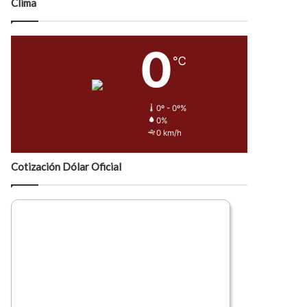
Clima
0
℃
0º - 0º%
0%
0 km/h
Cotización Dólar Oficial