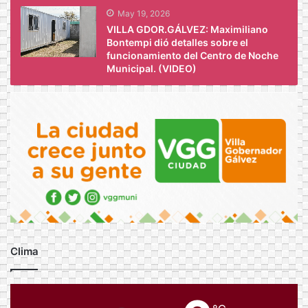
May 19, 2026
VILLA GDOR.GÁLVEZ: Maximiliano
Bontempi dió detalles sobre el
funcionamiento del Centro de Noche
Municipal. (VIDEO)
Clima