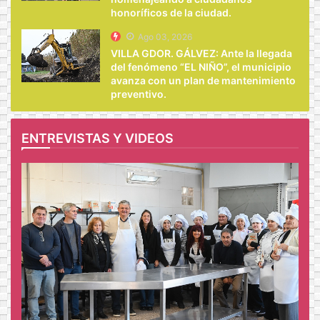
honoríficos de la ciudad.
Ago 03, 2026
VILLA GDOR. GÁLVEZ: Ante la llegada
del fenómeno “EL NIÑO”, el municipio
avanza con un plan de mantenimiento
preventivo.
ENTREVISTAS Y VIDEOS