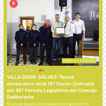
SANTA FE Y LA REGIÓN
Ago 07, 2026
0
9
VILLA GDOR. GÁLVEZ: Temas
destacados de la 16° Sesión Ordinaria
del 45° Período Legislativo del Concejo
Deliberante.
El Concejo declaró como Ciudadano Distinguido de Villa