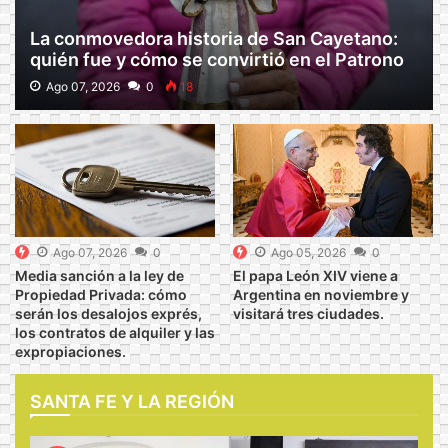
La conmovedora historia de San Cayetano:
quién fue y cómo se convirtió en el Patrono
del Trabajo.
Ago 07, 2026
0
18
Ago 07, 2026
0
Ago 05, 2026
0
Media sanción a la ley de
El papa León XIV viene a
Propiedad Privada: cómo
Argentina en noviembre y
serán los desalojos exprés,
visitará tres ciudades.
los contratos de alquiler y las
expropiaciones.
SANTA FE Y LA REGIÓN