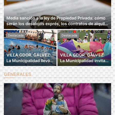
Media sanción a la ley de Propiedad Privada: cómo
serán los desalojos exprés, los contratos de alquiler
y las expropiaciones.
Destacada
Destacada
VILLA GDOR. GÁLVEZ:
VILLA GDOR. GÁLVEZ:
La Municipalidad llevó
La Municipalidad invita a
adelante el 5°
celebrar el Mes de las
Encuentro de Natación
Infancias con
GENERALES
Inclusiva.
propuestas culturales y
recreativas.