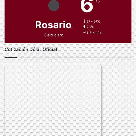
6
℃
Rosario
6º - 9º%
76%
8.7 km/h
Cielo claro
Cotización Dólar Oficial